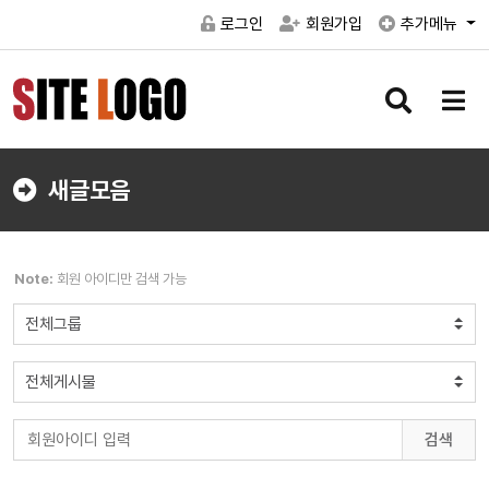
로그인
회원가입
추가메뉴
검
메
색
뉴
버
버
튼
튼
새글모음
Note:
회원 아이디만 검색 가능
검색