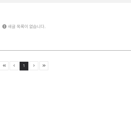
새글 목록이 없습니다.
1