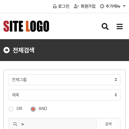
로그인
회원가입
추가메뉴
검
메
색
뉴
버
버
튼
튼
전체검색
OR
AND
검색