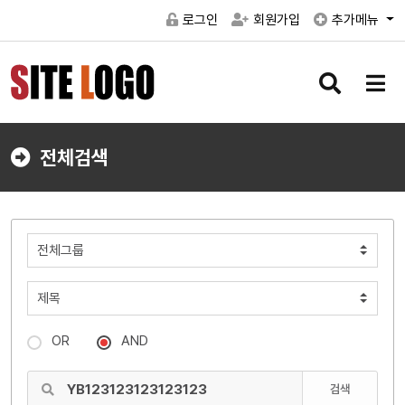
로그인
회원가입
추가메뉴
검
메
색
뉴
버
버
튼
튼
전체검색
OR
AND
검색