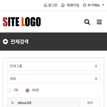
로그인
회원가입
추가메뉴
검
메
색
뉴
버
버
튼
튼
전체검색
OR
AND
검색