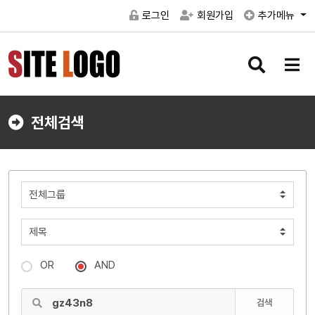
로그인
회원가입
추가메뉴
검
메
색
뉴
버
버
튼
튼
전체검색
OR
AND
검색