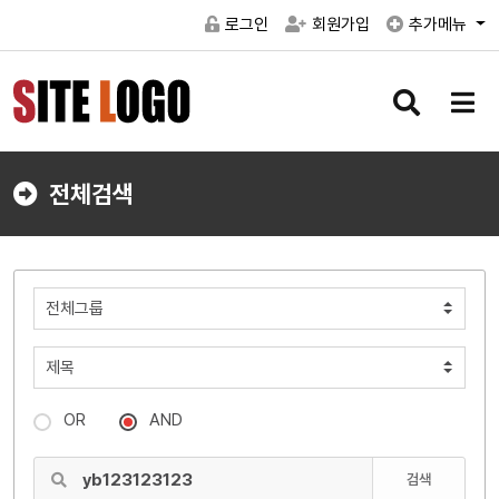
로그인
회원가입
추가메뉴
검
메
색
뉴
버
버
튼
튼
전체검색
OR
AND
검색