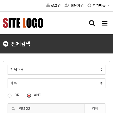
로그인
회원가입
추가메뉴
검
메
색
뉴
버
버
튼
튼
전체검색
OR
AND
검색