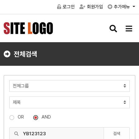
로그인
회원가입
추가메뉴
검
메
색
뉴
버
버
튼
튼
전체검색
OR
AND
검색