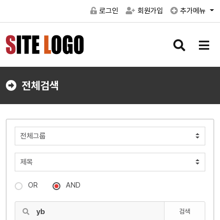
로그인
회원가입
추가메뉴
검
메
색
뉴
버
버
튼
튼
전체검색
OR
AND
검색